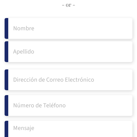
- or -
Name
(Required)
First
Last
Email
Phone
(Required)
Untitled
(Required)